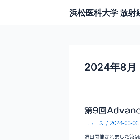
内
浜松医科大学 放射
容
を
ス
キ
ッ
プ
2024年8月
第9回Advanc
ニュース
/
2024-08-02
過日開催されました第9回A