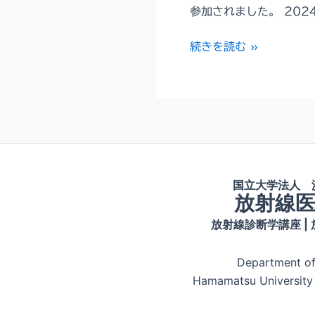
参加されました。 202
第
続きを読む »
9
回
Advanced
Medical
Imaging
研
究
国立大学法人 
会
放射線
に
放射線診断学講座 |
参
加
Department of
Hamamatsu University 