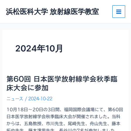
内
浜松医科大学 放射線医学教室
容
Main
を
ス
Men
キ
ッ
プ
2024年10月
第60回 日本医学放射線学会秋季臨
床大会に参加
ニュース
/
2024-10-22
10月18日～20日の3日間、福岡国際会議場にて、第60回
日本医学放射線学会秋季臨床大会が開催されました。当科
からは、五島教授、市川先生、尾崎先生、舟山先生、藤本
拓也先生、藤本澪里先生、長谷川の7名が参加しました。