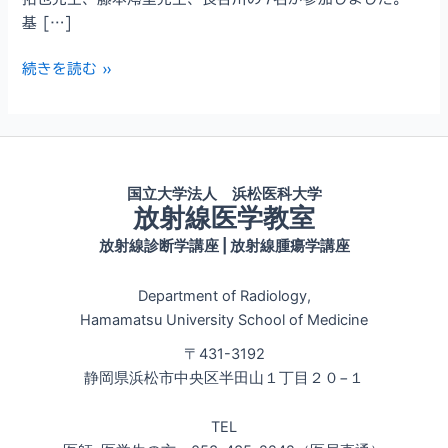
基 […]
第
続きを読む »
60
回
日
本
医
国立大学法人 浜松医科大学
放射線医学教室
学
放
放射線診断学講座 | 放射線腫瘍学講座
射
線
Department of Radiology,
学
Hamamatsu University School of Medicine
会
〒431-3192
秋
静岡県浜松市中央区半田山１丁目２０−１
季
臨
TEL
床