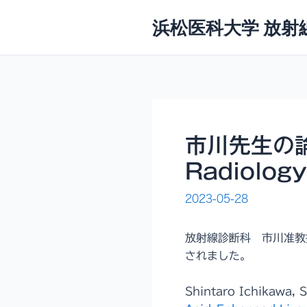
内
浜松医科大学 放射
容
を
ス
キ
ッ
プ
市川先生の論文
Radiolo
2023-05-28
放射線診断科 市川准教授の論
されました。
Shintaro Ichikawa, 