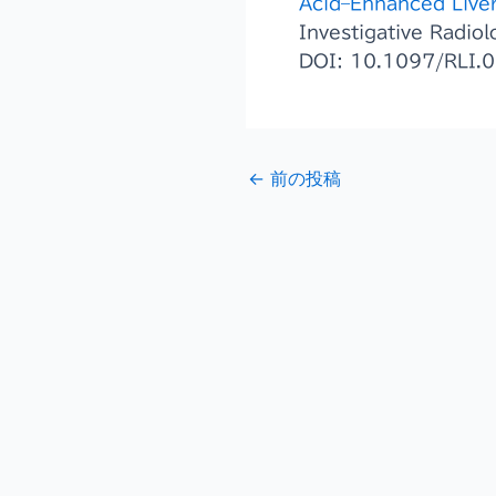
Acid–Enhanced Live
Investigative Rad
DOI: 10.1097/RLI
←
前の投稿