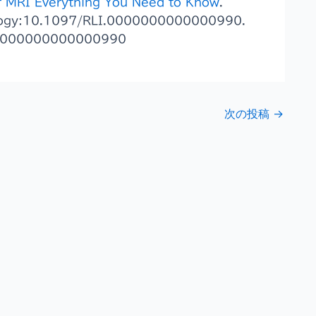
r MRI Everything You Need to Know
.
iology:10.1097/RLI.0000000000000990.
.0000000000000990
次の投稿
→