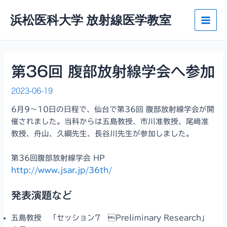
内
浜松医科大学 放射線医学教室
容
Main
を
ス
Men
キ
ッ
第36回 腹部放射線学会へ参加
プ
2023-06-19
6月9〜10日の日程で、仙台で第36回 腹部放射線学会が開
催されました。当科からは五島教授、市川准教授、尾﨑准
教授、舟山、久綱先生、長谷川先生が参加しました。
第36回腹部放射線学会 HP
http://www.jsar.jp/36th/
発表演題など
五島教授 「セッション7 Preliminary Research」