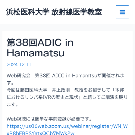
内
浜松医科大学 放射線医学教室
容
Main
を
ス
Men
キ
ッ
第38回ADIC in
プ
Hamamatsu
2024-12-11
Web研究会 第38回 ADIC in Hamamtsuが開催されま
す。
今回は藤田医科大学 井上政則 教授をお招きして「本邦
におけるリンパ系IVRの歴史と現状」と題してご講演を賜り
ます。
Web視聴には簡単な事前登録が必要です。
https://us06web.zoom.us/webinar/register/WN_W
xR8hEBRSYatxQCb7MWk2w