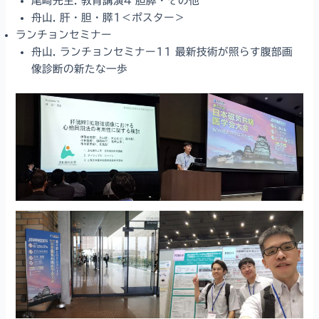
尾崎先生. 教育講演4 胆膵・その他
舟山. 肝・胆・膵1＜ポスター＞
ランチョンセミナー
舟山. ランチョンセミナー11 最新技術が照らす腹部画
像診断の新たな一歩