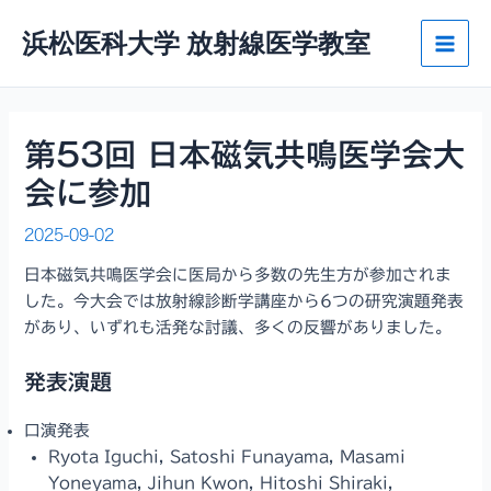
内
浜松医科大学 放射線医学教室
容
Main
を
ス
Men
キ
ッ
第53回 日本磁気共鳴医学会大
プ
会に参加
2025-09-02
日本磁気共鳴医学会に医局から多数の先生方が参加されま
した。今大会では放射線診断学講座から6つの研究演題発表
があり、いずれも活発な討議、多くの反響がありました。
発表演題
口演発表
Ryota Iguchi, Satoshi Funayama, Masami
Yoneyama, Jihun Kwon, Hitoshi Shiraki,