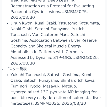
weighted MRI with Deep Learning
Reconstruction as a Protocol for Evaluating
Pancreatic Cystic Lesions. JSMRM2025.
2025/08/30
Jihun Kwon, Kumi Ozaki, Yasutomo Katsumata,
Naoki Oishi, Satoshi Funayama, Yukichi
Tanahashi, Van Cauteren Marc, Satoshi
Goshima. Association Between Liver Reserve
Capacity and Skeletal Muscle Energy
Metabolism in Patients with Cirrhosis
Assessed by Dynamic 31P-MRS. JSMRM2025.
2025/08/30
ポスター発表
Yukichi Tanahashi, Satoshi Goshima, Kumi
Ozaki, Satoshi Funayama, Shintaro Ichikawa,
Fuminori Hyodo, Masayuki Matsuo.
Hyperpolarized 13C-pyruvate MR imaging for
possible very early detection of colorectal liver
metastases. JSMRM2025. 2025/08/30